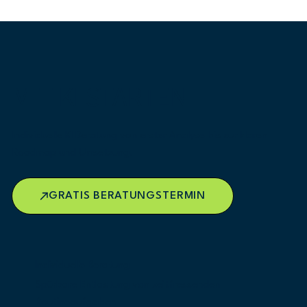
MIT KI STARTEN
Individuelle KI Beratung von erster Analyse bis zur klaren
Roadmap und Umsetzung.
GRATIS BERATUNGSTERMIN
Individuelle Beratung
Spürbare Entlastung von zeitfressenden
Routineaufgaben