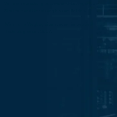
Von der Entdeckung passender KI-Lösungen über
Strategie und Umsetzung bis zum Betrieb.
Wir sind Ihr Wegbegleiter rundum innovativer
Technologien seit 2007.